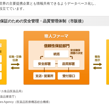
世界の主要提携企業とも情報共有できるようデータベース化し、
役立てています。
保証のための安全管理・品質管理体制（市販後）
on（アメリカ食品医薬品局）
（欧州医薬品審査庁）
l Devices Agency（医薬品医療機器総合機構）