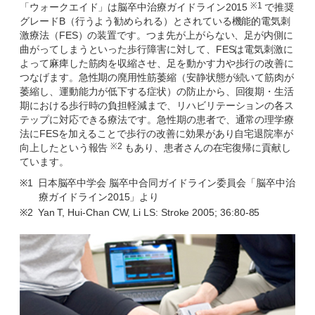
※1
「ウォークエイド」は脳卒中治療ガイドライン2015
で推奨
グレードB（行うよう勧められる）とされている機能的電気刺
激療法（FES）の装置です。つま先が上がらない、足が内側に
曲がってしまうといった歩行障害に対して、FESは電気刺激に
よって麻痺した筋肉を収縮させ、足を動かす力や歩行の改善に
つなげます。急性期の廃用性筋萎縮（安静状態が続いて筋肉が
萎縮し、運動能力が低下する症状）の防止から、回復期・生活
期における歩行時の負担軽減まで、リハビリテーションの各ス
テップに対応できる療法です。急性期の患者で、通常の理学療
法にFESを加えることで歩行の改善に効果があり自宅退院率が
※2
向上したという報告
もあり、患者さんの在宅復帰に貢献し
ています。
※1
日本脳卒中学会 脳卒中合同ガイドライン委員会「脳卒中治
療ガイドライン2015」より
※2
Yan T, Hui-Chan CW, Li LS: Stroke 2005; 36:80-85