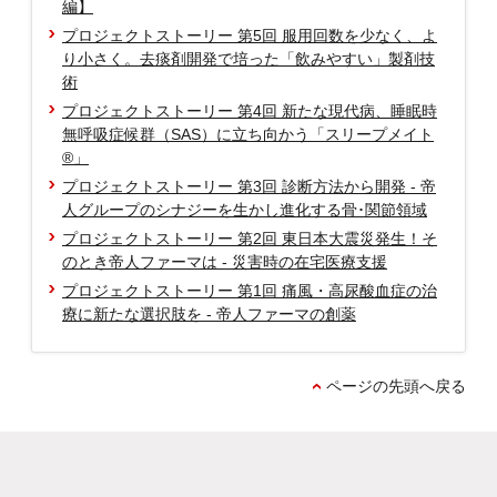
編】
プロジェクトストーリー 第5回 服用回数を少なく、よ
り小さく。去痰剤開発で培った「飲みやすい」製剤技
術
プロジェクトストーリー 第4回 新たな現代病、睡眠時
無呼吸症候群（SAS）に立ち向かう「スリープメイト
®」
プロジェクトストーリー 第3回 診断方法から開発 - 帝
人グループのシナジーを生かし進化する骨･関節領域
プロジェクトストーリー 第2回 東日本大震災発生！そ
のとき帝人ファーマは - 災害時の在宅医療支援
プロジェクトストーリー 第1回 痛風・高尿酸血症の治
療に新たな選択肢を - 帝人ファーマの創薬
ページの先頭へ戻る