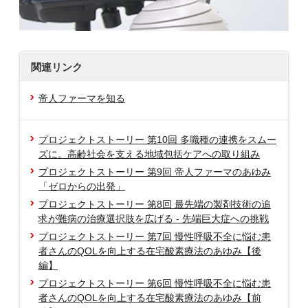
関連リンク
帝人ファーマを知る
プロジェクトストーリー 第10回 多職種の連携をスムー
ズに。高齢社会を支える地域包括ケアへの取り組み
プロジェクトストーリー 第9回 帝人ファーマのあゆみ
「ゼロからの出発」
プロジェクトストーリー 第8回 最先端の製剤技術の追
求が難病の治療選択肢を広げる - 先端巨大症への挑戦
プロジェクトストーリー 第7回 慢性呼吸不全に悩む患
者さんのQOLを向上する在宅酸素療法のあゆみ【後
編】
プロジェクトストーリー 第6回 慢性呼吸不全に悩む患
者さんのQOLを向上する在宅酸素療法のあゆみ【前