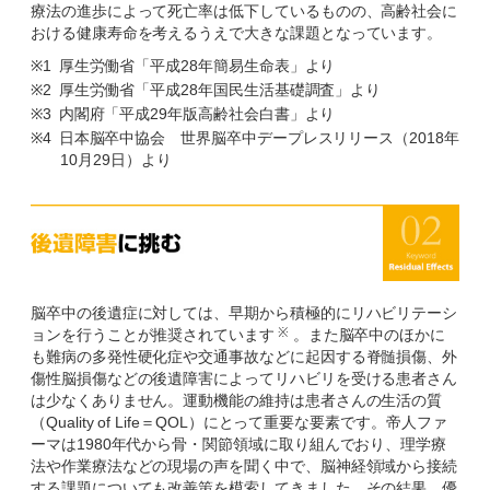
療法の進歩によって死亡率は低下しているものの、高齢社会に
おける健康寿命を考えるうえで大きな課題となっています。
※1
厚生労働省「平成28年簡易生命表」より
※2
厚生労働省「平成28年国民生活基礎調査」より
※3
内閣府「平成29年版高齢社会白書」より
※4
日本脳卒中協会 世界脳卒中デープレスリリース（2018年
10月29日）より
脳卒中の後遺症に対しては、早期から積極的にリハビリテーシ
※
ョンを行うことが推奨されています
。また脳卒中のほかに
も難病の多発性硬化症や交通事故などに起因する脊髄損傷、外
傷性脳損傷などの後遺障害によってリハビリを受ける患者さん
は少なくありません。運動機能の維持は患者さんの生活の質
（Quality of Life＝QOL）にとって重要な要素です。帝人ファ
ーマは1980年代から骨・関節領域に取り組んでおり、理学療
法や作業療法などの現場の声を聞く中で、脳神経領域から接続
する課題についても改善策を模索してきました。その結果、優